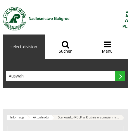
Zum Inhalt wechseln
A
A
Nadleśnictwo Baligród
A
PL


select-division
Suchen
Menü

Informacje
Aktualności
Stanowisko RDLP w Krośnie w sprawie Inic...