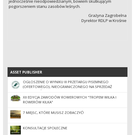
jednocześnie nieodpowiedzianym, bowiem skutkującym
pogorszeniem stanu zasobów leśnych.
Grażyna Zagrobelna
Dyrektor RDLP w Krośnie
ASSET PUBLISHER
ASSET PUBLISHER
OGŁOSZENIE O WYNIKU III PRZETARGU PISEMNEGO
(OFERTOWEGO), NIEOGRANICZONEGO NA SPRZEDAŻ
SKŁADNIKÓW MAJĄTKU.
XII EDYCJA ZAWODÓW ROWEROWYCH "TROPEM WILKA I
ROWERÓW KILKA"
7 MIEJSC, KTÓRE MUSISZ ZOBACZYĆ!
KONSULTACJE SPOŁECZNE