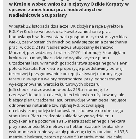
w Krośnie wobec wniosku Inicjatywy Dzikie Karpaty w
sprawie zaniechania prac hodowlanych w
Nadleśnictwie Stuposiany
W piątek 22 listopada działacze IDK złożyli na ręce Dyrektora
RDLP w Krośnie wniosek o całkowite zaniechanie prac
hodowlanych w drzewostanach gospodarczych starszych klas
wieku, zaś w ostatnich dniach pojawiły się żądania zaniechania
prac w oddz. 219a Nadleśnictwa Stuposiany (leśnictwo
Muczne), przewidzianych na rok 2020. Informuję, że podjęłam
kroki w celu modyfikacji działań wynikających z planu
urządzenia lasu w ramach gospodarstwa specjalnego w zlewni
potoku Roztoki. Konkretne propozycje przedstawimy po wizji
terenowej i przygotowaniu koncepcji aktywnej ochrony tego
terenu z uwagi na walory przyrodnicze, przy jednoczesnym
wyeksponowaniu wartości kulturowych obszaru.
Jeśli chodzi o drzewostan w oddz. 219a informuję, że
rzeczywiście od kilku dziesięcioleci nie był on użytkowany, ale
bieżący plan urządzenia lasu przewiduje w nim cięcia inicjujące
odnowienia naturalne tzw. rębnią IVd, pozwalającą
na elastyczne podejście hodowlane, stosowne do obecnego
stanu lasu. Plan urządzenia zakłada w tym wydzieleniu
pozyskanie na poziomie 181,5 metra sześciennego z hektara
przy zasobności 605 metrów na hektar. Szacunki brakarskie
wykonane w terenie wykazały potrzebę cięć na poziomie 133,8
metrów z hektara, zatem o prawie 50 metrów mniej. Na całej