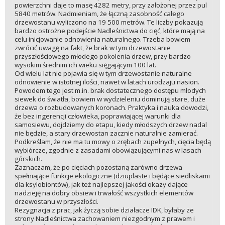
powierzchni daje to masę 4282 metry, przy założonej przez pul
5840 metrów. Nadmieniam, że łączną zasobność całego
drzewostanu wyliczono na 19 500 metrów. Te liczby pokazują
bardzo ostrożne podejście Nadleśnictwa do cięć, które mają na
celu inicjowanie odnowienia naturalnego. Trzeba bowiem
zwrócić uwagę na fakt, że brak w tym drzewostanie
przyszłościowego młodego pokolenia drzew, przy bardzo
wysokim średnim ich wieku sięgającym 100 lat.
Od wielu lat nie pojawia się w tym drzewostanie naturalne
odnowienie w istotnej ilości, nawet w latach urodzaju nasion.
Powodem tego jest m.in. brak dostatecznego dostępu młodych
siewek do światła, bowiem w wydzieleniu dominują stare, duże
drzewa o rozbudowanych koronach. Praktyka i nauka dowodzi,
że bez ingerencji człowieka, poprawiającej warunki dla
samosiewu, dojdziemy do etapu, kiedy młodszych drzew nadal
nie będzie, a stary drzewostan zacznie naturalnie zamierać.
Podkreślam, że nie ma tu mowy o zrębach zupełnych, cięcia będą
wybiórcze, zgodnie z zasadami obowiązującymi nas w lasach
górskich.
Zaznaczam, że po cięciach pozostaną zarówno drzewa
spełniające funkcje ekologiczne (dziuplaste i będące siedliskami
dla ksylobiontów), jak też najlepszej jakości okazy dające
nadzieję na dobry obsiew i trwałość wszystkich elementów
drzewostanu w przyszłości.
Rezygnacja z prac, jak życzą sobie działacze IDK, byłaby ze
strony Nadleśnictwa zachowaniem niezgodnym z prawem i