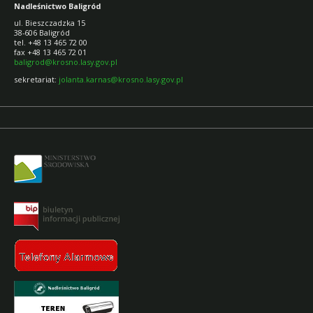
Nadleśnictwo Baligród
ul. Bieszczadzka 15
38-606 Baligród
tel. +48 13 465 72 00
fax +48 13 465 72 01
baligrod@krosno.lasy.gov.pl
sekretariat:
jolanta.karnas@krosno.lasy.gov.pl