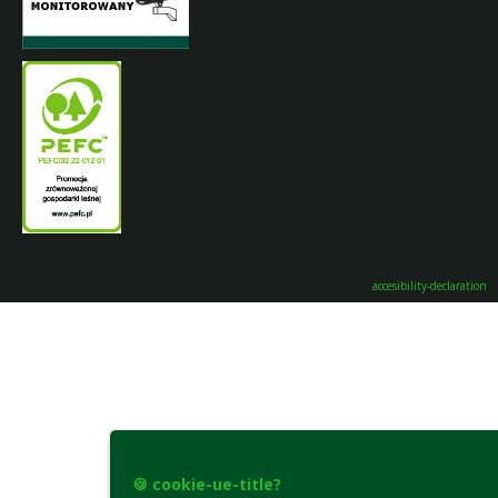
accesibility-declaration
🍪 cookie-ue-title?