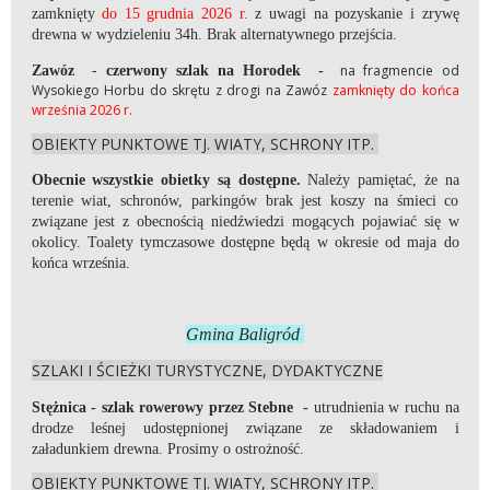
zamknięty
do 15 grudnia 2026 r.
z uwagi na pozyskanie i zrywę
drewna w wydzieleniu 34h. Brak alternatywnego przejścia.
na fragmencie od
Zawóz
-
czerwony szlak na Horodek -
Wysokiego Horbu do skrętu z drogi na Zawóz
zamknięty do końca
września 2026 r.
OBIEKTY PUNKTOWE TJ. WIATY, SCHRONY ITP.
Obecnie wszystkie obietky są dostępne.
Należy pamiętać, że na
terenie wiat, schronów, parkingów brak jest koszy na śmieci co
związane jest z obecnością niedźwiedzi mogących pojawiać się w
okolicy. Toalety tymczasowe dostępne będą w okresie od maja do
końca września.
Gmina Baligród
SZLAKI I ŚCIEŻKI TURYSTYCZNE, DYDAKTYCZNE
Stężnica - szlak rowerowy przez Stebne -
utrudnienia w ruchu na
drodze leśnej udostępnionej związane ze składowaniem i
załadunkiem drewna. Prosimy o ostrożność.
OBIEKTY PUNKTOWE TJ. WIATY, SCHRONY ITP.