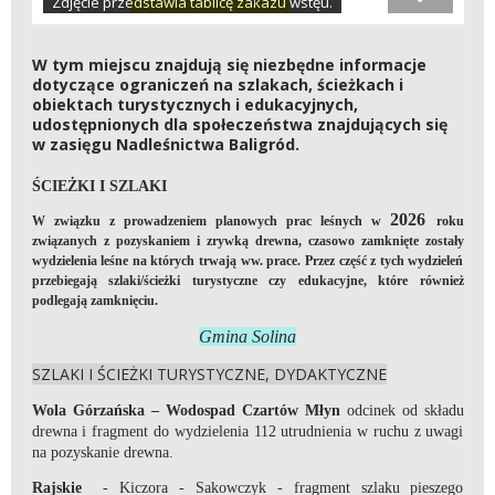
Zdjęcie przedstawia tablicę zakazu wstęu.
W tym miejscu znajdują się niezbędne informacje
dotyczące ograniczeń na szlakach, ścieżkach i
obiektach turystycznych i edukacyjnych,
udostępnionych dla społeczeństwa znajdujących się
w zasięgu Nadleśnictwa Baligród.
ŚCIEŻKI I SZLAKI
2026
W związku z prowadzeniem planowych prac leśnych w
roku
związanych z pozyskaniem i zrywką drewna, czasowo zamknięte zostały
wydzielenia leśne na których trwają ww. prace. Przez część z tych wydzieleń
przebiegają szlaki/ścieżki turystyczne czy edukacyjne, które również
podlegają zamknięciu.
Gmina Solina
SZLAKI I ŚCIEŻKI TURYSTYCZNE, DYDAKTYCZNE
Wola Górzańska – Wodospad Czartów Młyn
odcinek od składu
drewna i fragment do wydzielenia 112 utrudnienia w ruchu z uwagi
na pozyskanie drewna.
Rajskie
- Kiczora - Sakowczyk - fragment szlaku pieszego