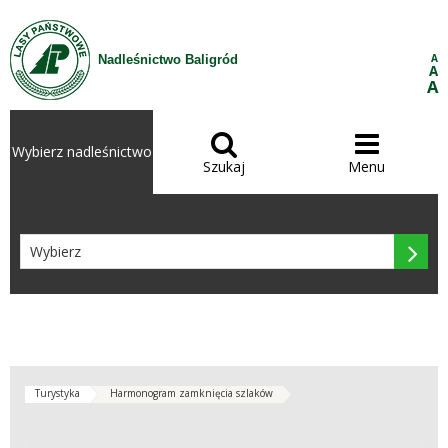
Przejdź do treści
A
Nadleśnictwo Baligród
A
A


Wybierz nadleśnictwo
Szukaj
Menu

Turystyka
Harmonogram zamknięcia szlaków