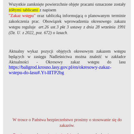
Wszystkie zamknięte powierzchnie objęte pracami oznaczone zostały
żółtymi tablicami
z napisem
"Zakaz wstępu"
oraz tabliczką informującą o planowanym terminie
zakończenia prac. Obowiązek wprowadzenia okresowego zakazu
wstępu reguluje
art.26 ust.3 pkt 3 ustawy z dnia 28 września 1991
(Dz. U. z 2022, poz. 672)
o lasach.
Aktualny wykaz pozycji objętych okresowym zakazem wstępu
będących w zasięgu Nadleśnictwa można znaleźć w zakładce
Aktualności - Okresowy zakaz wstępu do lasu
https://baligrod.krosno.lasy.gov.pl/en/okresowy-zakaz-
wstepu-do-lasu#.Yt-llITP2bg
W trosce o Państwa bezpieczeństwo prosimy o stosowanie się do
zakazów.