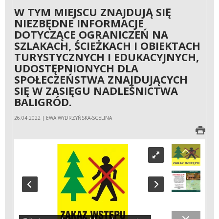
W TYM MIEJSCU ZNAJDUJĄ SIĘ
NIEZBĘDNE INFORMACJE
DOTYCZĄCE OGRANICZEŃ NA
SZLAKACH, ŚCIEŻKACH I OBIEKTACH
TURYSTYCZNYCH I EDUKACYJNYCH,
UDOSTĘPNIONYCH DLA
SPOŁECZEŃSTWA ZNAJDUJĄCYCH
SIĘ W ZASIĘGU NADLEŚNICTWA
BALIGRÓD.
26.04.2022 | EWA WYDRZYŃSKA-SCELINA