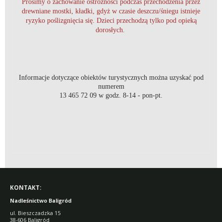
Prosimy o zachowanie ostrożności
podczas przechodzenia przez
drewniane mostki, kładki, gdyż w czasie deszczu/śniegu istnieje
ryzyko poślizgnięcia się. Dzieci przechodzą tylko pod opieką
dorosłych.
Informacje dotyczące obiektów turystycznych można uzyskać pod
numerem
13 465 72 09 w godz. 8-14 - pon-pt.
KONTAKT:
Nadleśnictwo Baligród
ul. Bieszczadzka 15
38-606 Baligród